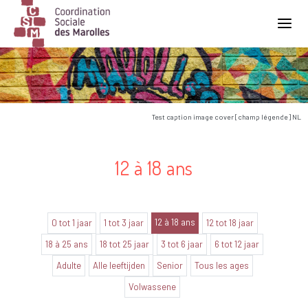
Main Navigation
Test caption image cover [champ légende] NL
12 à 18 ans
12 à 18 ans
0 tot 1 jaar
1 tot 3 jaar
12 tot 18 jaar
18 à 25 ans
18 tot 25 jaar
3 tot 6 jaar
6 tot 12 jaar
Adulte
Alle leeftijden
Senior
Tous les ages
Volwassene