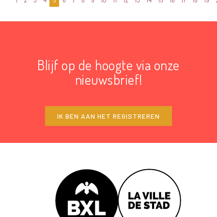
1
2
3
4
5
6
7
8
9
10
11
12
13
14
15
16
17
18
19
Blijf op de hoogte via onze
nieuwsbrief!
IK BEN AAN HET REGISTREREN