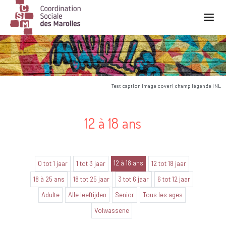
Main Navigation
Test caption image cover [champ légende] NL
12 à 18 ans
12 à 18 ans
0 tot 1 jaar
1 tot 3 jaar
12 tot 18 jaar
18 à 25 ans
18 tot 25 jaar
3 tot 6 jaar
6 tot 12 jaar
Adulte
Alle leeftijden
Senior
Tous les ages
Volwassene