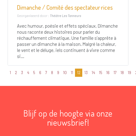
Dimanche / Comité des spectateur·rices
Georganiseerd door :
Théâtre Les Tanneurs
Avec humour, poésie et effets spéciaux, Dimanche
nous raconte deux histoires pour parler du
réchauffement climatique. Une famille s’apprête à
passer un dimanche à la maison. Malgré la chaleur,
le vent et le déluge, iels continuent à vivre comme
si...
1
2
3
4
5
6
7
8
9
10
11
12
13
14
15
16
17
18
19
Blijf op de hoogte via onze
nieuwsbrief!