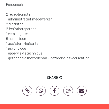
Personeel:
2 receptionisten
1 administratief medewerker
2 diëtisten
2 fysiotherapeuten
1 verpleegster
6 huisartsen
1 assistent-huisarts
1 psycholoog
1 oppervlaktetechnicus
1 gezondheidsbevorderaar – gezondheidsvoorlichting
SHARE