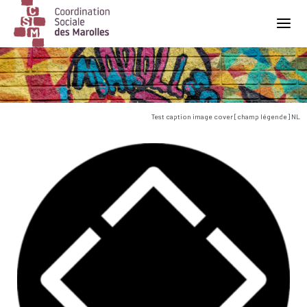
Main Navigation
Test caption image cover [champ légende] NL