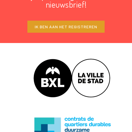
nieuwsbrief!
IK BEN AAN HET REGISTREREN