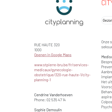
CIT
Gezo
Onze s
RUE HAUTE
320
seksue
1000
Openen in Google Maps
Medisc
Bespre
www.stpierre-bru.be/fr/services-
Preven
medicaux/gynecologie-
Aanbre
obstetrique/320-rue-haute-1/city-
implan
planning-1
Het ui
Voorsc
Behand
Cendrine Vanderhoeven
aspira
Phone: 02 535 47 14
Colpos
Psycho
Sophie Demoulin