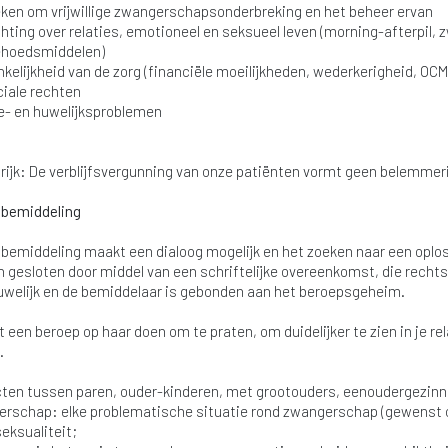
ken om vrijwillige zwangerschapsonderbreking en het beheer ervan
chting over relaties, emotioneel en seksueel leven (morning-afterpil,
ehoedsmiddelen)
kelijkheid van de zorg (financiële moeilijkheden, wederkerigheid, OC
iale rechten
e- en huwelijksproblemen
rijk: De verblijfsvergunning van onze patiënten vormt geen belemmer
sbemiddeling
bemiddeling maakt een dialoog mogelijk en het zoeken naar een oploss
 gesloten door middel van een schriftelijke overeenkomst, die rechtsg
uwelijk en de bemiddelaar is gebonden aan het beroepsgeheim.
t een beroep op haar doen om te praten, om duidelijker te zien in je r
.
cten tussen paren, ouder-kinderen, met grootouders, eenoudergezi
rschap: elke problematische situatie rond zwangerschap (gewenst of
ksualiteit;