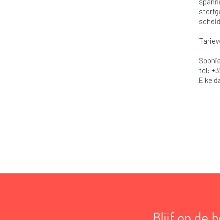
spanni
sterfg
scheid
Tariev
Sophie
tel: +3
Elke d
Blijf op de 