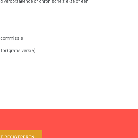
id veroorzakende of chronische ziekte of een
.
gscommissie
or (gratis versie)
ET REGISTREREN