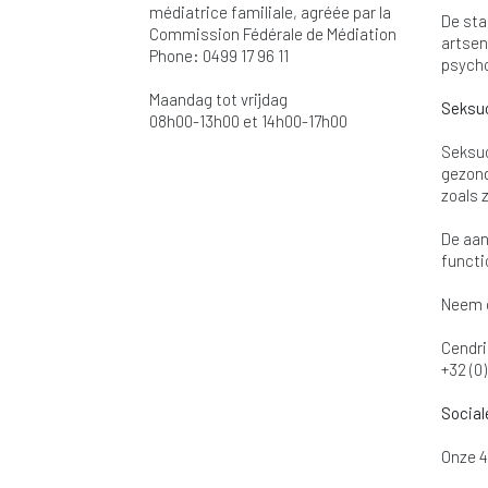
médiatrice familiale, agréée par la
De sta
Commission Fédérale de Médiation
artsen
Phone: 0499 17 96 11
psycho
Maandag tot vrijdag
Seksuo
08h00-13h00 et 14h00-17h00
Seksuo
gezond
zoals 
De aan
functi
Neem 
Cendr
+32 (0)
Social
Onze 4