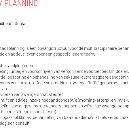
Y PLANNING
ndheid
Sociaal
tadsplanning is een opvangstructuur voor de multidisciplinaire beha
le en actieve leven door een gespecialiseerd team.
he raadplegingen
king, uitleg en voorschrijven van verschillende voorbehoedsmiddelen
tie, opsporing en behandeling van seksueel overdraagbare aandoeni
ngen van intra-uteriene hulpmiddelen (vroeger “IUD’s” genoemd), aan
taten.
tvoeren van zwangerschapstesten
hrift en advies inzake noodanticonceptie (morning-afterpil en intra-
eling van ongewenste zwangerschappen en vrijwillige zwangerschap
tie onder algehele anesthesie).
copie-polikliniek (behandeling van baarmoederhalsletsels veroorzaakt
logisch consult