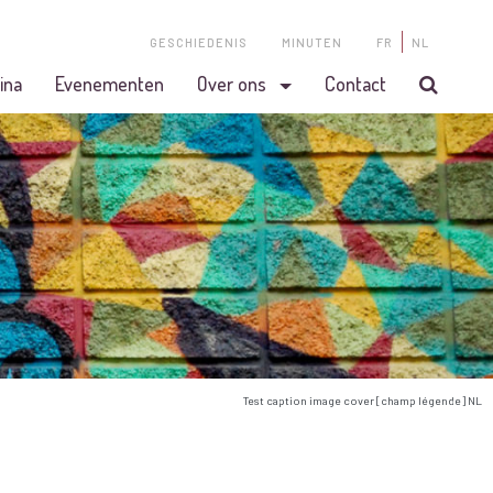
GESCHIEDENIS
MINUTEN
FR
NL
ina
Evenementen
Over ons
Contact
Test caption image cover [champ légende] NL