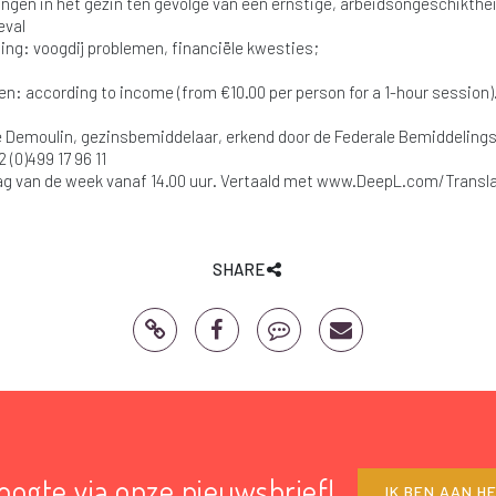
ngen in het gezin ten gevolge van een ernstige, arbeidsongeschikthe
eval
ing: voogdij problemen, financiële kwesties;
en: according to income (from €10.00 per person for a 1-hour session)
 Demoulin, gezinsbemiddelaar, erkend door de Federale Bemiddelin
2 (0)499 17 96 11
ag van de week vanaf 14.00 uur. Vertaald met www.DeepL.com/Translat
SHARE
hoogte via onze nieuwsbrief!
IK BEN AAN H