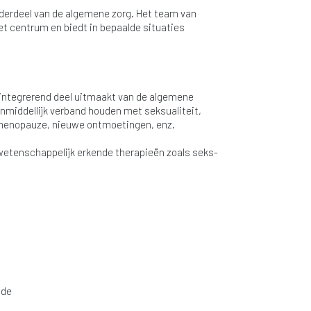
nderdeel van de algemene zorg. Het team van
t centrum en biedt in bepaalde situaties
n integrerend deel uitmaakt van de algemene
nmiddellijk verband houden met seksualiteit,
 menopauze, nieuwe ontmoetingen, enz.
etenschappelijk erkende therapieën zoals seks-
nde