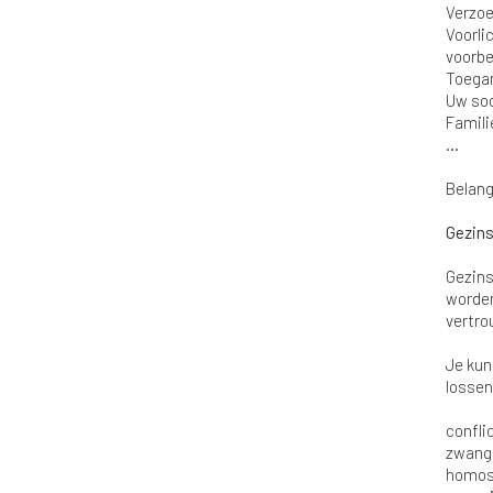
Verzoe
Voorli
voorb
Toegan
Uw soc
Famili
…
Belang
Gezin
Gezins
worden
vertro
Je kun
lossen
confli
zwange
homose