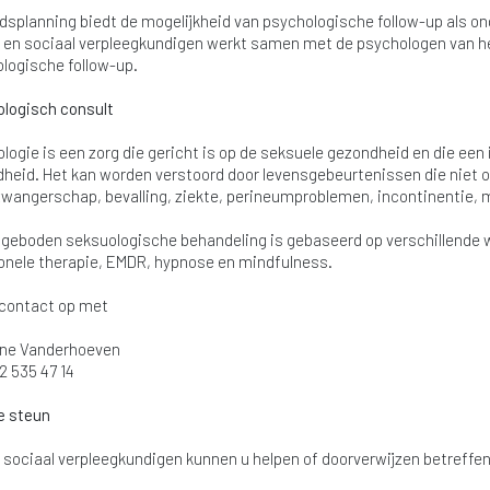
dsplanning biedt de mogelijkheid van psychologische follow-up als o
 en sociaal verpleegkundigen werkt samen met de psychologen van he
logische follow-up.
logisch consult
logie is een zorg die gericht is op de seksuele gezondheid en die ee
heid. Het kan worden verstoord door levensgebeurtenissen die niet o
zwangerschap, bevalling, ziekte, perineumproblemen, incontinentie,
geboden seksuologische behandeling is gebaseerd op verschillende w
onele therapie, EMDR, hypnose en mindfulness.
contact op met
ine Vanderhoeven
2 535 47 14
e steun
 sociaal verpleegkundigen kunnen u helpen of doorverwijzen betreffe