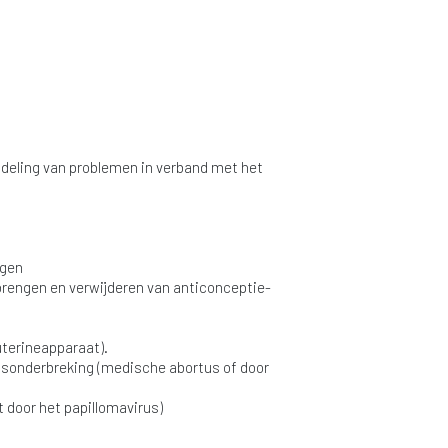
ndeling van problemen in verband met het
.
ngen
brengen en verwijderen van anticonceptie-
uterineapparaat).
sonderbreking (medische abortus of door
 door het papillomavirus)