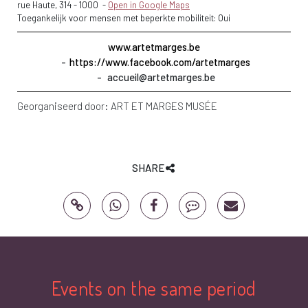
rue Haute, 314
-
1000
-
Open in Google Maps
Toegankelijk voor mensen met beperkte mobiliteit: Oui
www.artetmarges.be
https://www.facebook.com/artetmarges
accueil@artetmarges.be
Georganiseerd door:
ART ET MARGES MUSÉE
SHARE
Events on the same period