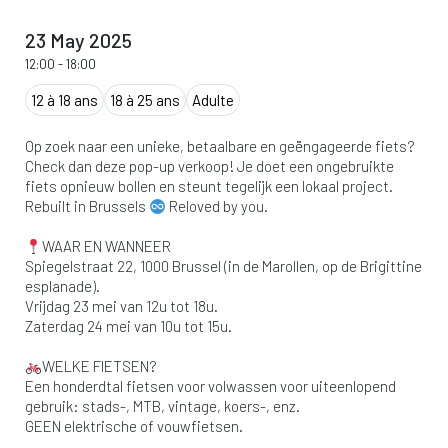
23 May 2025
12:00
-
18:00
12 à 18 ans
18 à 25 ans
Adulte
Op zoek naar een unieke, betaalbare en geëngageerde fiets?
Check dan deze pop-up verkoop! Je doet een ongebruikte
fiets opnieuw bollen en steunt tegelijk een lokaal project.
Rebuilt in Brussels
Reloved by you.
WAAR EN WANNEER
Spiegelstraat 22, 1000 Brussel (in de Marollen, op de Brigittine
esplanade).
Vrijdag 23 mei van 12u tot 18u.
Zaterdag 24 mei van 10u tot 15u.
WELKE FIETSEN?
Een honderdtal fietsen voor volwassen voor uiteenlopend
gebruik: stads-, MTB, vintage, koers-, enz.
GEEN elektrische of vouwfietsen.