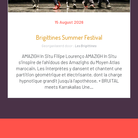
15 August 2026
Brigittines Summer Festival
Georganiseerd door :
Les Brigittines
AMAZIGH In Situ Filipe Lourenço AMAZIGH In Situ
s’inspire de l’ahidous des Amazighs du Moyen Atlas
marocain. Les interprètes y dansent et chantent une
partition géométrique et électrisante, dont la charge
hypnotique grandit jusqu’à l’apothéose. + BRUiTAL
meets Karrakallas Une...