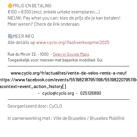
PRIJS EN BETALING
€100 > €300 (excl. enkele unieke exemplaren…)
NIEUW: Pay what you can; kies de prijs die je kan betalen!
Meer weten? Check de link onderaan.
MEER INFO
Alle details op
www.cyclo.org/flashverkoopmei2025
Rue du Miroir 22,
-
1000
-
Open in Google Maps
Toegankelijk voor mensen met beperkte mobiliteit: Oui
www.cyclo.org/fr/actualites/vente-de-velos-remis-a-neuf
https://www.facebook.com/events/551982187951196/55198220795119
acontext=event_action_history[]
cyclo@cyclo.org
025126890
Georganiseerd door:
CyCLO
In samenwerking met:
Ville de Bruxelles / Bruxelles Mobilité