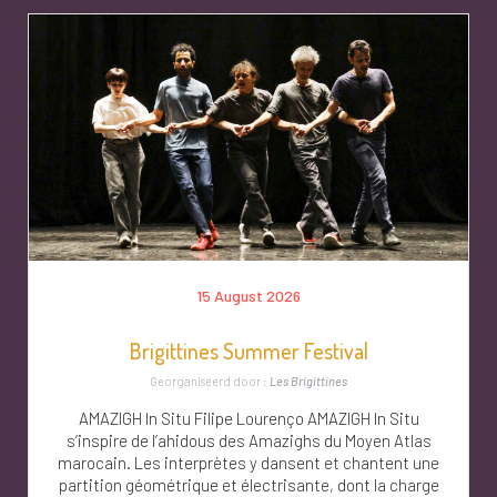
15 August 2026
Brigittines Summer Festival
Georganiseerd door :
Les Brigittines
AMAZIGH In Situ Filipe Lourenço AMAZIGH In Situ
s’inspire de l’ahidous des Amazighs du Moyen Atlas
marocain. Les interprètes y dansent et chantent une
partition géométrique et électrisante, dont la charge