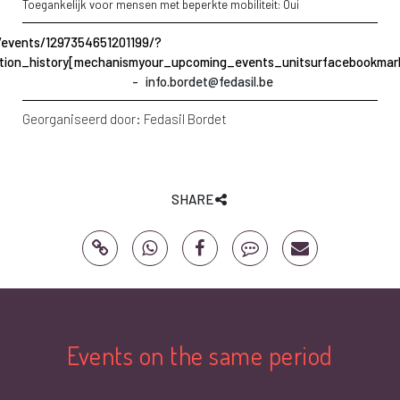
Toegankelijk voor mensen met beperkte mobiliteit: Oui
events/1297354651201199/?
tion_history[mechanismyour_upcoming_events_unitsurfacebookmark]
info.bordet@fedasil.be
Georganiseerd door:
Fedasil Bordet
SHARE
Events on the same period