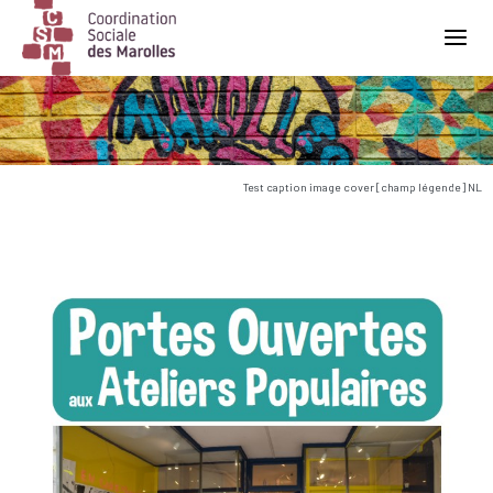
Main Navigation
Test caption image cover [champ légende] NL