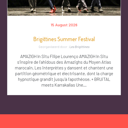
15 August 2026
Brigittines Summer Festival
Georganiseerd door :
Les Brigittines
AMAZIGH In Situ Filipe Lourenço AMAZIGH In Situ
s’inspire de l’ahidous des Amazighs du Moyen Atlas
marocain. Les interprètes y dansent et chantent une
partition géométrique et électrisante, dont la charge
hypnotique grandit jusqu’à l’apothéose. + BRUiTAL
meets Karrakallas Une...