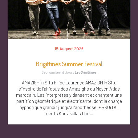
15 August 2026
Brigittines Summer Festival
Georganiseerd door :
Les Brigittines
AMAZIGH In Situ Filipe Lourenço AMAZIGH In Situ
s’inspire de l’ahidous des Amazighs du Moyen Atlas
marocain. Les interprètes y dansent et chantent une
partition géométrique et électrisante, dont la charge
hypnotique grandit jusqu’à l’apothéose. + BRUiTAL
meets Karrakallas Une...