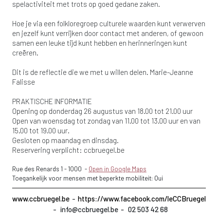
spelactiviteit met trots op goed gedane zaken.
Hoe je via een folkloregroep culturele waarden kunt verwerven
en jezelf kunt verrijken door contact met anderen, of gewoon
samen een leuke tijd kunt hebben en herinneringen kunt
creëren.
Dit is de reflectie die we met u willen delen. Marie-Jeanne
Falisse
PRAKTISCHE INFORMATIE
Opening op donderdag 26 augustus van 18.00 tot 21.00 uur
Open van woensdag tot zondag van 11.00 tot 13.00 uur en van
15.00 tot 19.00 uur.
Gesloten op maandag en dinsdag.
Reservering verplicht: ccbruegel.be
Rue des Renards 1
-
1000
-
Open in Google Maps
Toegankelijk voor mensen met beperkte mobiliteit: Oui
www.ccbruegel.be
https://www.facebook.com/leCCBruegel
info@ccbruegel.be
02 503 42 68