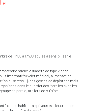
te
bre de 11h00 à 17h00 et vise à sensibiliser le
omprendre mieux le diabète de type 2 et de
lus informatifs (volet médical, alimentation,
stion du stress…), des gestes de dépistage mais
ganisées dans le quartier des Marolles avec les
roupe de parole, ateliers de cuisine
anté et des habitants qui vous expliqueront les
t avec le diabète de type 2.