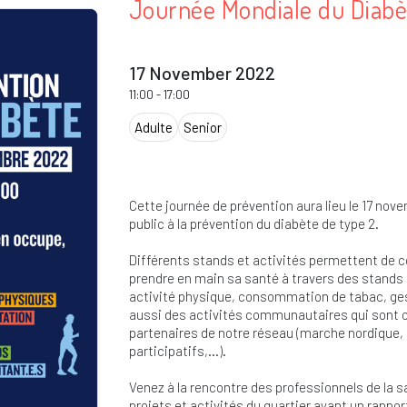
Journée Mondiale du Diabè
17 November 2022
11:00
-
17:00
Adulte
Senior
Cette journée de prévention aura lieu le 17 novem
public à la prévention du diabète de type 2.
Différents stands et activités permettent de c
prendre en main sa santé à travers des stands p
activité physique, consommation de tabac, ge
aussi des activités communautaires qui sont or
partenaires de notre réseau (marche nordique, g
participatifs,…).
Venez à la rencontre des professionnels de la s
projets et activités du quartier ayant un rappor