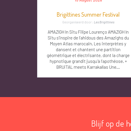
Brigittines Summer Festival
Georganiseerd door :
Les Brigittines
AMAZIGH In Situ Filipe Lourenço AMAZIGH In
Situ s’inspire de l’ahidous des Amazighs du
Moyen Atlas marocain. Les interprètes y
dansent et chantent une partition
géométrique et électrisante, dont la charge
hypnotique grandit jusqu’à l’apothéose. +
BRUiTAL meets Karrakallas Une...
Blijf op de 