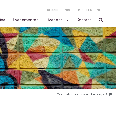
GESCHIEDENIS
MINUTEN
NL
ina
Evenementen
Over ons
Contact
Test caption image cover [champ légende] NL