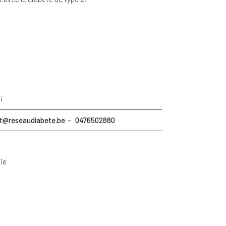
i
t@reseaudiabete.be
0476502880
ie