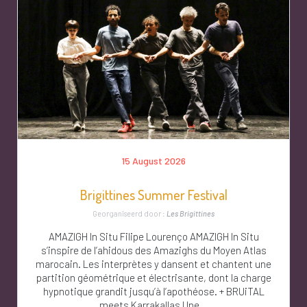
15 August 2026
Brigittines Summer Festival
Georganiseerd door :
Les Brigittines
AMAZIGH In Situ Filipe Lourenço AMAZIGH In Situ
s’inspire de l’ahidous des Amazighs du Moyen Atlas
marocain. Les interprètes y dansent et chantent une
partition géométrique et électrisante, dont la charge
hypnotique grandit jusqu’à l’apothéose. + BRUiTAL
meets Karrakallas Une...