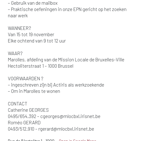
– Gebruik van de mailbox
– Praktische oefeningen in onze EPN gericht op het zoeken
naar werk
WANNEER?
Van 15 tot 19 november
Elke ochtend van 9 tot 12 uur
WAAR?
Marolles, afdeling van de Mission Locale de Bruxelles-Ville
Hectoliterstraat 1 – 1000 Brussel
VOORWAARDEN ?
– ingeschreven zijn bij Actiris als werkzoekende
– Om in Marolles te wonen
CONTACT
Catherine GEORGES
0495/654.392 –
cgeorges@mlocbxl.irisnet.be
Roméo GERARD
0493/512.910 –
rgerard@mlocbxl.irisnet.be
Rue de l'Hectolitre 1
-
1000
-
Open in Google Maps