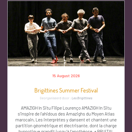
15 August 2026
Brigittines Summer Festival
Georganiseerd door :
Les Brigittines
AMAZIGH In Situ Filipe Lourenço AMAZIGH In Situ
s’inspire de l’ahidous des Amazighs du Moyen Atlas
marocain. Les interprètes y dansent et chantent une
partition géométrique et électrisante, dont la charge
hypnotique grandit jusqu’à l’apothéose. + BRUiTAL