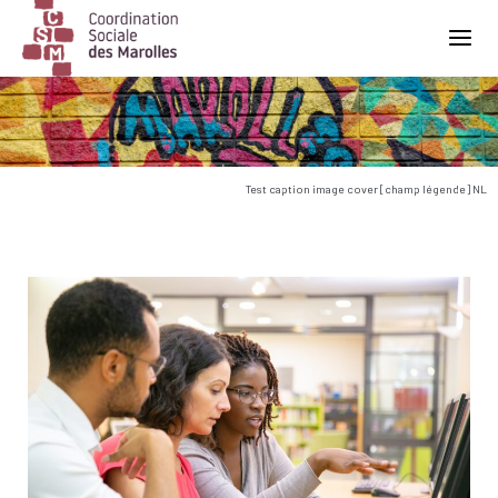
Main Navigation
Test caption image cover [champ légende] NL