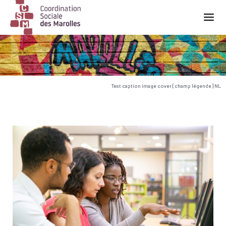
Main Navigation
Test caption image cover [champ légende] NL