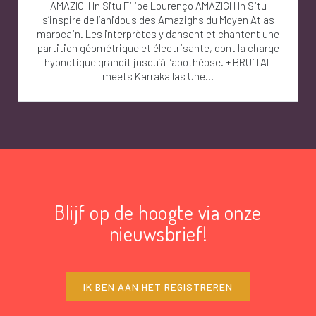
AMAZIGH In Situ Filipe Lourenço AMAZIGH In Situ
s’inspire de l’ahidous des Amazighs du Moyen Atlas
marocain. Les interprètes y dansent et chantent une
partition géométrique et électrisante, dont la charge
hypnotique grandit jusqu’à l’apothéose. + BRUiTAL
meets Karrakallas Une...
Blijf op de hoogte via onze
nieuwsbrief!
IK BEN AAN HET REGISTREREN