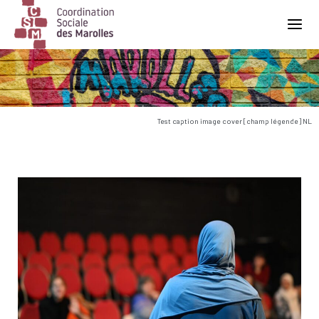
Main Navigation
Test caption image cover [champ légende] NL