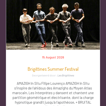
15 August 2026
Brigittines Summer Festival
Georganiseerd door :
Les Brigittines
AMAZIGH In Situ Filipe Lourenço AMAZIGH In Situ
s’inspire de l’ahidous des Amazighs du Moyen Atlas
marocain. Les interprètes y dansent et chantent une
partition géométrique et électrisante, dont la charge
hypnotique grandit jusqu’à l’apothéose. + BRUiTAL