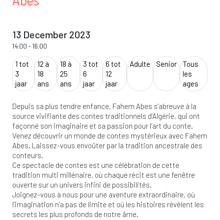
Abes
13 December 2023
14:00
-
16:00
1 tot
12 à
18 à
3 tot
6 tot
Adulte
Senior
Tous
3
18
25
6
12
les
jaar
ans
ans
jaar
jaar
ages
Depuis sa plus tendre enfance, Fahem Abes s’abreuve à la
source vivifiante des contes traditionnels d’Algérie, qui ont
façonné son imaginaire et sa passion pour l’art du conte.
Venez découvrir un monde de contes mystérieux avec Fahem
Abes. Laissez-vous envoûter par la tradition ancestrale des
conteurs.
Ce spectacle de contes est une célébration de cette
tradition multi millénaire, où chaque récit est une fenêtre
ouverte sur un univers infini de possibilités.
Joignez-vous à nous pour une aventure extraordinaire, où
l’imagination n’a pas de limite et où les histoires révèlent les
secrets les plus profonds de notre âme.