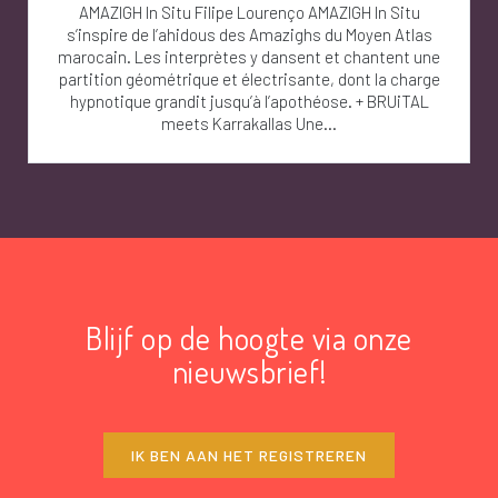
AMAZIGH In Situ Filipe Lourenço AMAZIGH In Situ
s’inspire de l’ahidous des Amazighs du Moyen Atlas
marocain. Les interprètes y dansent et chantent une
partition géométrique et électrisante, dont la charge
hypnotique grandit jusqu’à l’apothéose. + BRUiTAL
meets Karrakallas Une...
Blijf op de hoogte via onze
nieuwsbrief!
IK BEN AAN HET REGISTREREN