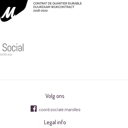
Volg ons
coord.sociale.marolles
Legal info