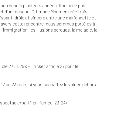
n depuis plusieurs années. Il ne parle pas
s et d’un masque, Othmane Moumen crée trois
rissant, drôle et sincère entre une marionnette et
 travers cette rencontre, nous sommes porté·es à
l’immigration, les illusions perdues, la maladie, la
le 27 : 1,25€ + 1 ticket article 27 pour le
2 au 23 mars si vous souhaitez le voir en dehors
be/spectacle/parti-en-fumee-23-24/