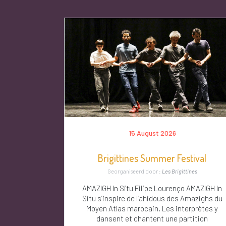
15 August 2026
Brigittines Summer Festival
Georganiseerd door :
Les Brigittines
AMAZIGH In Situ Filipe Lourenço AMAZIGH In
Situ s’inspire de l’ahidous des Amazighs du
Moyen Atlas marocain. Les interprètes y
dansent et chantent une partition