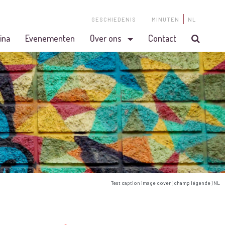
GESCHIEDENIS
MINUTEN
NL
ina
Evenementen
Over ons
Contact
Test caption image cover [champ légende] NL