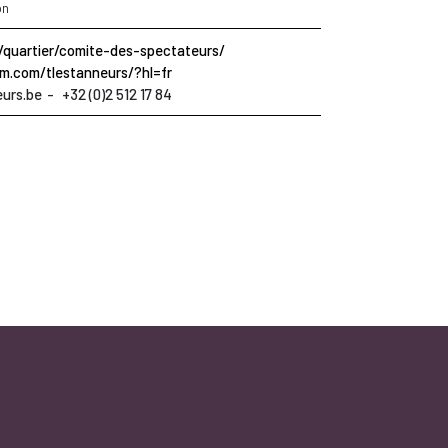
on
s/quartier/comite-des-spectateurs/
m.com/tlestanneurs/?hl=fr
eurs.be
+32 (0)2 512 17 84