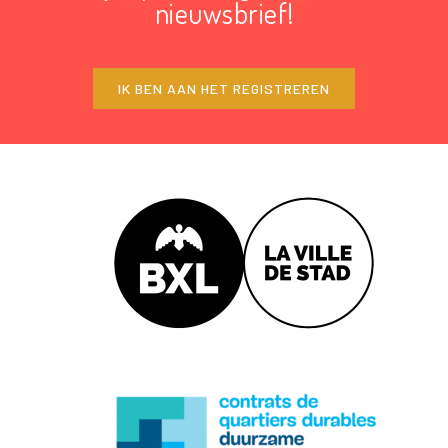
nieuwsbrief!
IK BEN AAN HET REGISTREREN