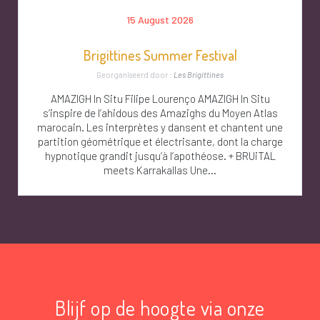
15 August 2026
Brigittines Summer Festival
Georganiseerd door :
Les Brigittines
AMAZIGH In Situ Filipe Lourenço AMAZIGH In Situ
s’inspire de l’ahidous des Amazighs du Moyen Atlas
marocain. Les interprètes y dansent et chantent une
partition géométrique et électrisante, dont la charge
hypnotique grandit jusqu’à l’apothéose. + BRUiTAL
meets Karrakallas Une...
Blijf op de hoogte via onze