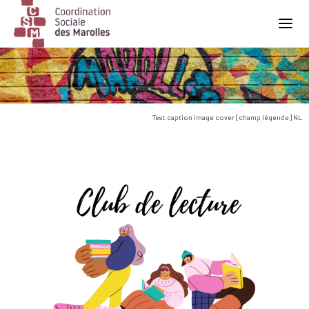
Main Navigation
Test caption image cover [champ légende] NL