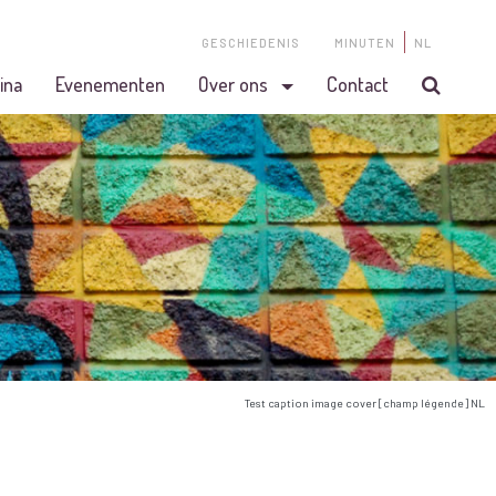
GESCHIEDENIS
MINUTEN
NL
ina
Evenementen
Over ons
Contact
Test caption image cover [champ légende] NL