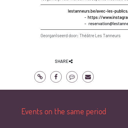
lestanneurs.be/avec-les-public
https://www.instagra
reservation@lestann
Georganiseerd door:
Théâtre Les Tanneurs
SHARE
Events on the same period