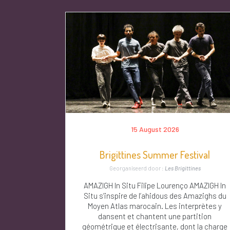
15 August 2026
Brigittines Summer Festival
Georganiseerd door :
Les Brigittines
AMAZIGH In Situ Filipe Lourenço AMAZIGH In
Situ s’inspire de l’ahidous des Amazighs du
Moyen Atlas marocain. Les interprètes y
dansent et chantent une partition
géométrique et électrisante, dont la charge