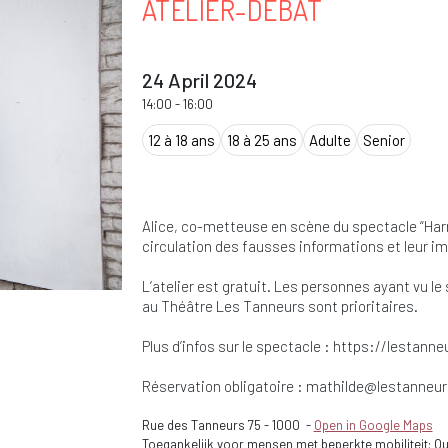
ATELIER-DEBAT
24 April 2024
14:00
-
16:00
12 à 18 ans
18 à 25 ans
Adulte
Senior
Alice, co-metteuse en scène du spectacle “Har
circulation des fausses informations et leur im
L’atelier est gratuit. Les personnes ayant vu l
au Théâtre Les Tanneurs sont prioritaires.
Plus d’infos sur le spectacle : https://lestan
Réservation obligatoire :
mathilde@lestanneur
Rue des Tanneurs 75
-
1000
-
Open in Google Maps
Toegankelijk voor mensen met beperkte mobiliteit: Ou