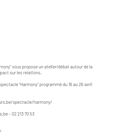
mony” vous propose un atelier/débat autour de la
pact sur les relations.
e spectacle “Harmony” programmé du 16 au 26 avril
neurs.be/spectacle/harmony/
s.be
– 02 213 70 53
i