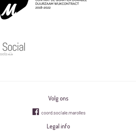
Volg ons
coord.sociale.marolles
Legal info