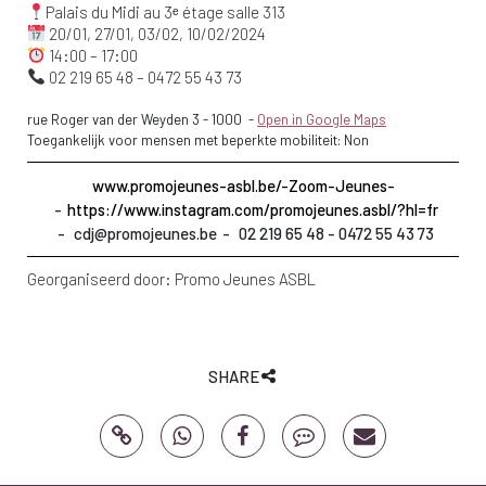
Palais du Midi au 3ᵉ étage salle 313
20/01, 27/01, 03/02, 10/02/2024
14:00 – 17:00
02 219 65 48 – 0472 55 43 73
rue Roger van der Weyden 3
-
1000
-
Open in Google Maps
Toegankelijk voor mensen met beperkte mobiliteit: Non
www.promojeunes-asbl.be/-Zoom-Jeunes-
https://www.instagram.com/promojeunes.asbl/?hl=fr
cdj@promojeunes.be
02 219 65 48 - 0472 55 43 73
Georganiseerd door:
Promo Jeunes ASBL
SHARE