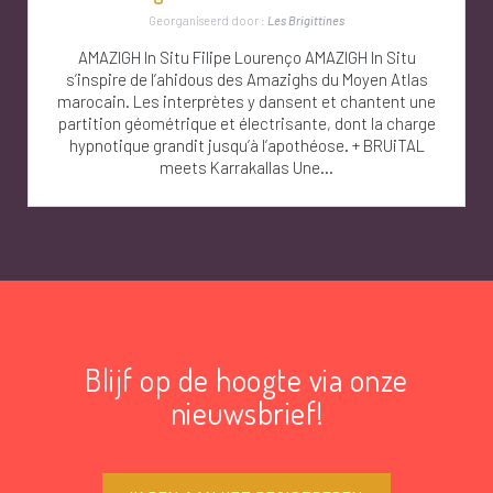
Georganiseerd door :
Les Brigittines
AMAZIGH In Situ Filipe Lourenço AMAZIGH In Situ
s’inspire de l’ahidous des Amazighs du Moyen Atlas
marocain. Les interprètes y dansent et chantent une
partition géométrique et électrisante, dont la charge
hypnotique grandit jusqu’à l’apothéose. + BRUiTAL
meets Karrakallas Une...
Blijf op de hoogte via onze
nieuwsbrief!