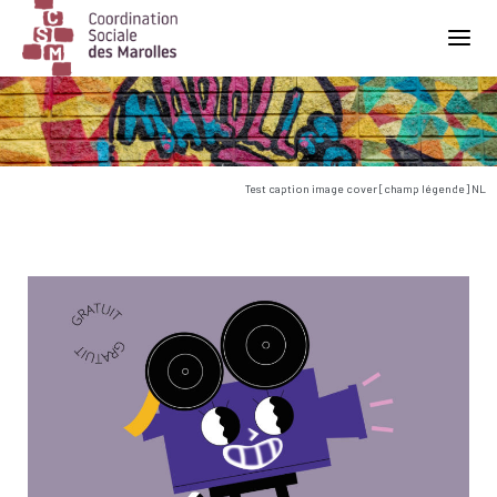
Main Navigation
Test caption image cover [champ légende] NL