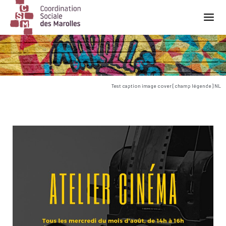
Main Navigation
Test caption image cover [champ légende] NL