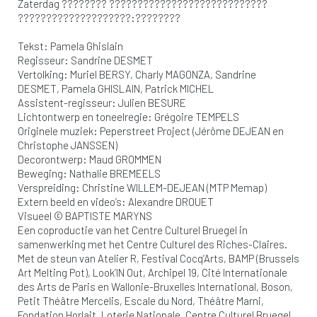
Zaterdag ???????? ????????????????????????????
????????????????????:????????
Tekst: Pamela Ghislain
Regisseur: Sandrine DESMET
Vertolking: Muriel BERSY, Charly MAGONZA, Sandrine
DESMET, Pamela GHISLAIN, Patrick MICHEL
Assistent-regisseur: Julien BESURE
Lichtontwerp en toneelregie: Grégoire TEMPELS
Originele muziek: Peperstreet Project (Jérôme DEJEAN en
Christophe JANSSEN)
Decorontwerp: Maud GROMMEN
Beweging: Nathalie BREMEELS
Verspreiding: Christine WILLEM-DEJEAN (MTP Memap)
Extern beeld en video’s: Alexandre DROUET
Visueel © BAPTISTE MARYNS
Een coproductie van het Centre Culturel Bruegel in
samenwerking met het Centre Culturel des Riches-Claires.
Met de steun van Atelier R, Festival Cocq’Arts, BAMP (Brussels
Art Melting Pot), Look’IN Out, Archipel 19, Cité Internationale
des Arts de Paris en Wallonie-Bruxelles International, Boson,
Petit Théâtre Mercelis, Escale du Nord, Théâtre Marni,
Fondation Horlait, Loterie Nationale, Centre Culturel Bruegel,