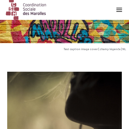
Main Navigation
Test caption image cover [champ légende] NL