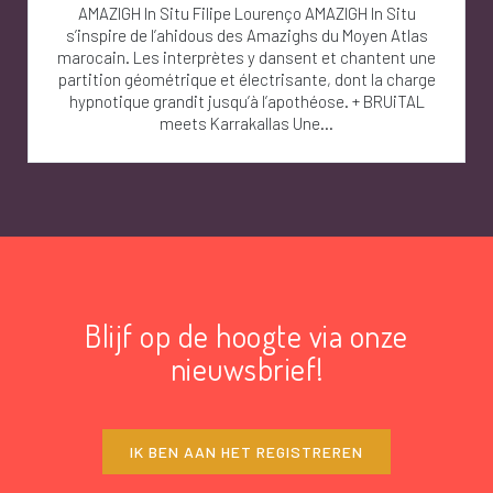
AMAZIGH In Situ Filipe Lourenço AMAZIGH In Situ
s’inspire de l’ahidous des Amazighs du Moyen Atlas
marocain. Les interprètes y dansent et chantent une
partition géométrique et électrisante, dont la charge
hypnotique grandit jusqu’à l’apothéose. + BRUiTAL
meets Karrakallas Une...
Blijf op de hoogte via onze
nieuwsbrief!
IK BEN AAN HET REGISTREREN