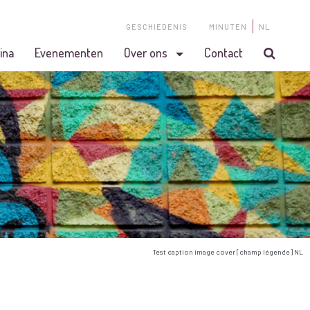
GESCHIEDENIS
MINUTEN
NL
ina
Evenementen
Over ons
Contact
Test caption image cover [champ légende] NL