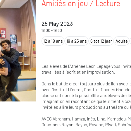
Amitiés en jeu / Lecture
25 May 2023
18:00
-
19:30
12 à 18 ans
18 à 25 ans
6 tot 12 jaar
Adulte
Les élèves de l’Athénée Léon Lepage vous invite
travaillées à l’écrit et en improvisation.
Dans le but de créer toujours plus de lien avec 
avec l’Institut Diderot, l’Institut Charles Gheu
classe ont donné la possibilité aux élèves de déc
imagination en racontant ce qui leur tient à cœ
invité·es à lire leurs productions au théâtre ou
AVEC Abraham, Hamza, Inès, Lina, Mamadou,
Ousmane, Rayan, Rayan, Rayane, Riyad, Sabrin