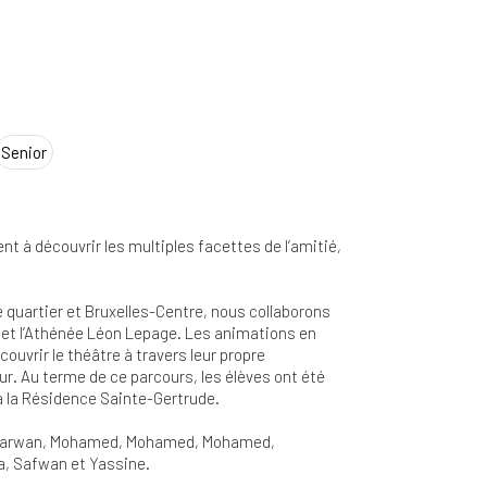
Senior
nt à découvrir les multiples facettes de l’amitié,
le quartier et Bruxelles-Centre, nous collaborons
de et l’Athénée Léon Lepage. Les animations en
ouvrir le théâtre à travers leur propre
ur. Au terme de ce parcours, les élèves ont été
 à la Résidence Sainte-Gertrude.
 Marwan, Mohamed, Mohamed, Mohamed,
a, Safwan et Yassine.