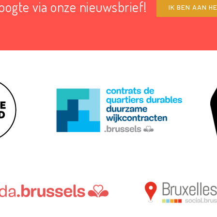
hoogte via onze nieuwsbrief!
IK BEN AAN H