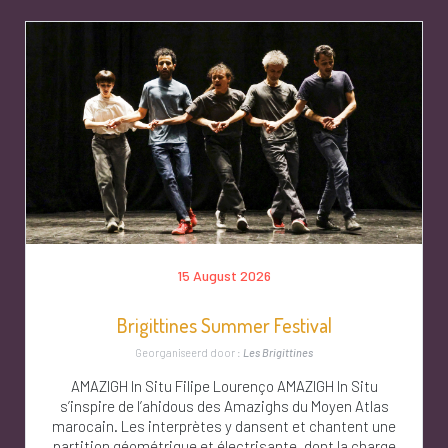
15 August 2026
Brigittines Summer Festival
Georganiseerd door :
Les Brigittines
AMAZIGH In Situ Filipe Lourenço AMAZIGH In Situ
s’inspire de l’ahidous des Amazighs du Moyen Atlas
marocain. Les interprètes y dansent et chantent une
partition géométrique et électrisante, dont la charge