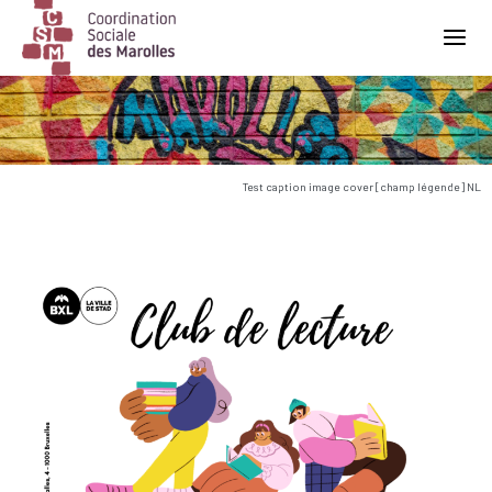
Main Navigation
Test caption image cover [champ légende] NL