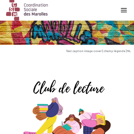
Main Navigation
Test caption image cover [champ légende] NL