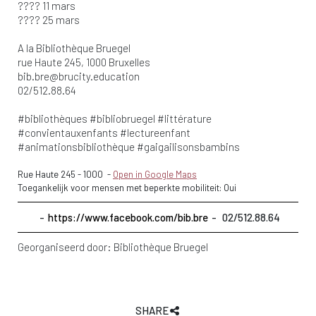
???? 11 mars
???? 25 mars
A la Bibliothèque Bruegel
rue Haute 245, 1000 Bruxelles
bib.bre@brucity.education
02/512.88.64
#bibliothèques #bibliobruegel #littérature
#convientauxenfants #lectureenfant
#animationsbibliothèque #gaigailisonsbambins
Rue Haute 245
-
1000
-
Open in Google Maps
Toegankelijk voor mensen met beperkte mobiliteit: Oui
https://www.facebook.com/bib.bre
02/512.88.64
Georganiseerd door:
Bibliothèque Bruegel
SHARE