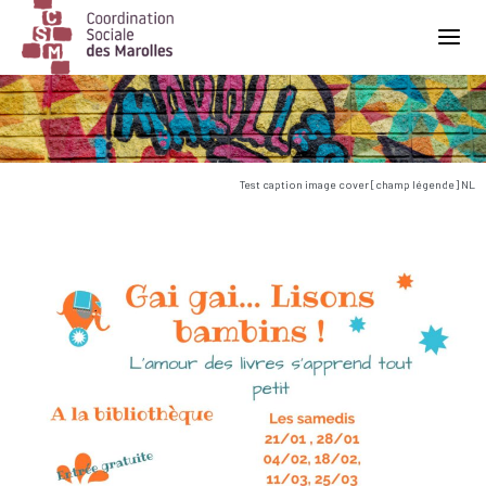
Main Navigation
Test caption image cover [champ légende] NL