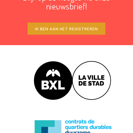
nieuwsbrief!
IK BEN AAN HET REGISTREREN