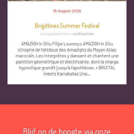
15 August 2026
Brigittines Summer Festival
Georganiseerd door :
Les Brigittines
AMAZIGH In Situ Filipe Lourenço AMAZIGH In Situ
s’inspire de l’ahidous des Amazighs du Moyen Atlas
marocain. Les interprètes y dansent et chantent une
partition géométrique et électrisante, dont la charge
hypnotique grandit jusqu’à l’apothéose. + BRUiTAL
meets Karrakallas Une...
Blijf op de hoogte via onze