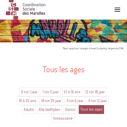
Main Navigation
Test caption image cover [champ légende] NL
Tous les ages
0 tot 1 jaar
1 tot 3 jaar
12 à 18 ans
12 tot 18 jaar
18 à 25 ans
18 tot 25 jaar
3 tot 6 jaar
6 tot 12 jaar
Tous les ages
Adulte
Alle leeftijden
Senior
Volwassene