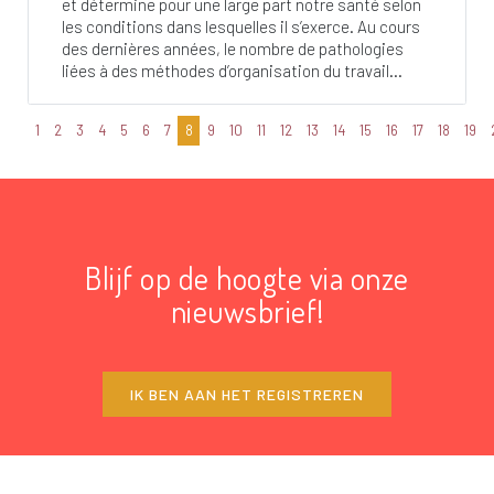
et détermine pour une large part notre santé selon
les conditions dans lesquelles il s’exerce. Au cours
des dernières années, le nombre de pathologies
liées à des méthodes d’organisation du travail...
1
2
3
4
5
6
7
8
9
10
11
12
13
14
15
16
17
18
19
Blijf op de hoogte via onze
nieuwsbrief!
IK BEN AAN HET REGISTREREN