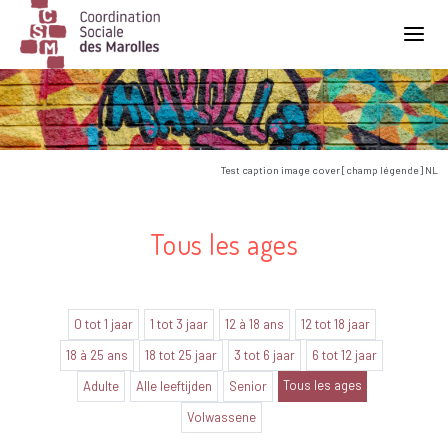
Main Navigation
Test caption image cover [champ légende] NL
Tous les ages
0 tot 1 jaar
1 tot 3 jaar
12 à 18 ans
12 tot 18 jaar
18 à 25 ans
18 tot 25 jaar
3 tot 6 jaar
6 tot 12 jaar
Tous les ages
Adulte
Alle leeftijden
Senior
Volwassene