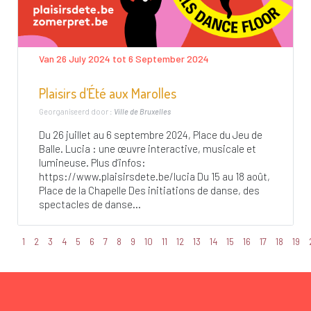
Van 26 July 2024 tot 6 September 2024
Plaisirs d’Été aux Marolles
Georganiseerd door :
Ville de Bruxelles
Du 26 juillet au 6 septembre 2024, Place du Jeu de
Balle. Lucia : une œuvre interactive, musicale et
lumineuse. Plus d’infos:
https://www.plaisirsdete.be/lucia Du 15 au 18 août,
Place de la Chapelle Des initiations de danse, des
spectacles de danse...
1
2
3
4
5
6
7
8
9
10
11
12
13
14
15
16
17
18
19