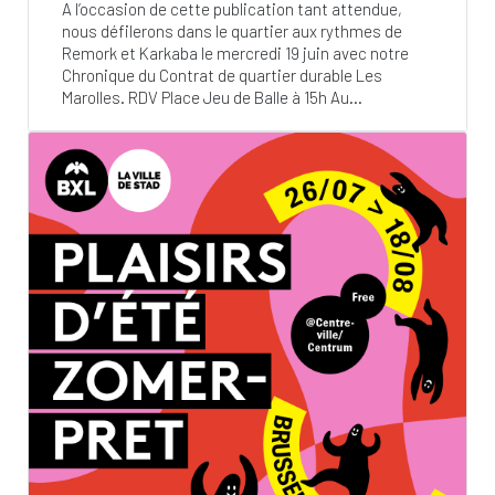
A l’occasion de cette publication tant attendue,
nous défilerons dans le quartier aux rythmes de
Remork et Karkaba le mercredi 19 juin avec notre
Chronique du Contrat de quartier durable Les
Marolles. RDV Place Jeu de Balle à 15h Au...