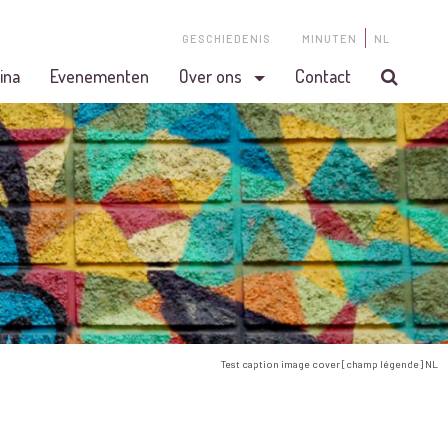
GESCHIEDENIS
MINUTEN
NL
ina
Evenementen
Over ons
Contact
Test caption image cover [champ légende] NL