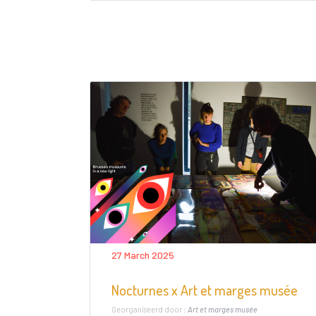
27 March 2025
Nocturnes x Art et marges musée
Georganiseerd door :
Art et marges musée