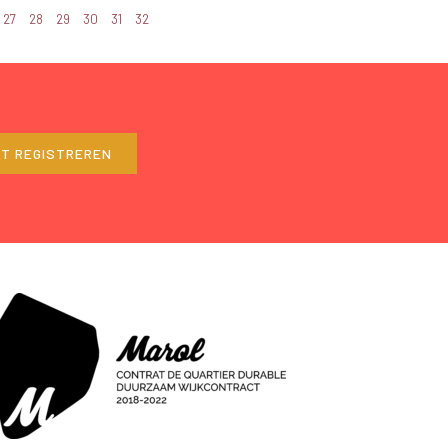
27
28
29
30
31
32
ET REGISTREREN