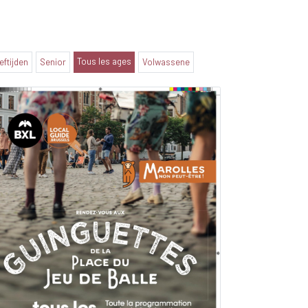
Tous les ages
eeftijden
Senior
Volwassene