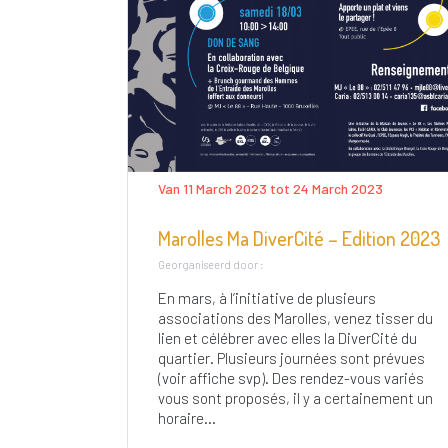
Van 11 March 2023 tot 24 March 2023
Marolles Ma DiverCité – Edition 2023
Georganiseerd door :
En mars, à l’initiative de plusieurs
associations des Marolles, venez tisser du
lien et célébrer avec elles la DiverCité du
quartier. Plusieurs journées sont prévues
(voir affiche svp). Des rendez-vous variés
vous sont proposés, il y a certainement un
horaire...