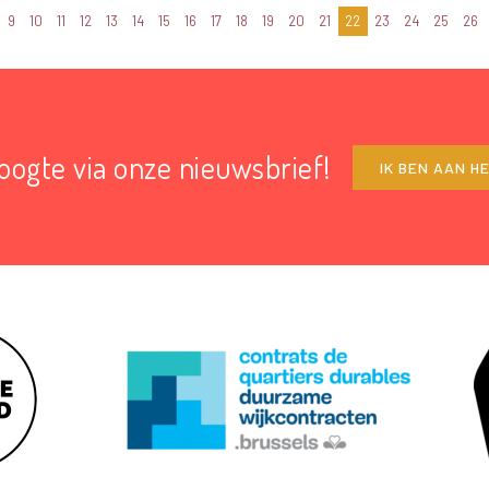
9
10
11
12
13
14
15
16
17
18
19
20
21
22
23
24
25
26
hoogte via onze nieuwsbrief!
IK BEN AAN H