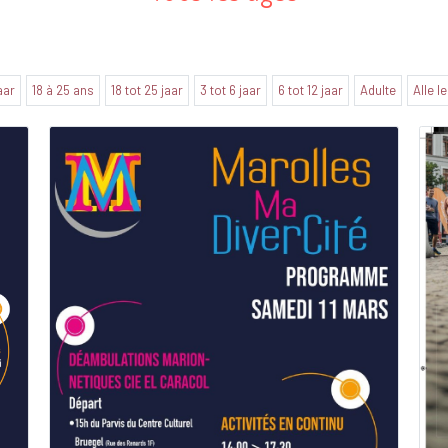
jaar
18 à 25 ans
18 tot 25 jaar
3 tot 6 jaar
6 tot 12 jaar
Adulte
Alle l