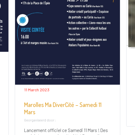
11 March 2023
Marolles Ma DiverCité – Samedi 11
Mars
Georganiseerd door :
Lancement officiel ce Samedi 11 Mars ! Des