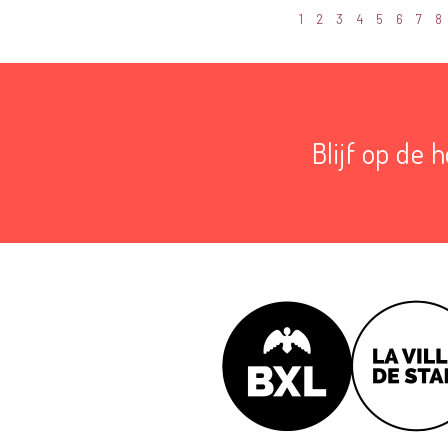
1
2
3
4
5
6
7
8
Blijf op de 