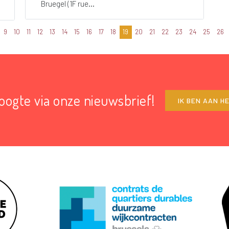
Bruegel (1F rue...
9
10
11
12
13
14
15
16
17
18
19
20
21
22
23
24
25
26
hoogte via onze nieuwsbrief!
IK BEN AAN H