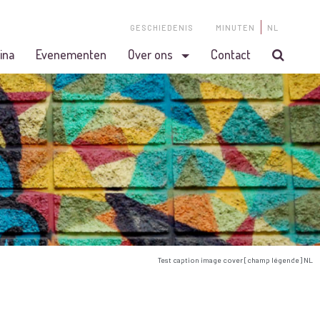
GESCHIEDENIS
MINUTEN
NL
ina
Evenementen
Over ons
Contact
Test caption image cover [champ légende] NL