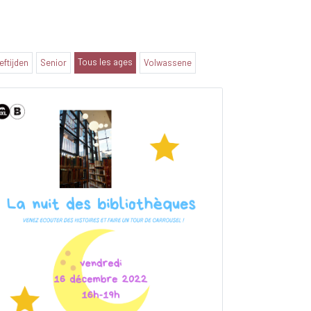
Tous les ages
eeftijden
Senior
Volwassene