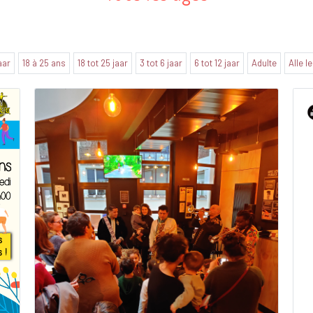
jaar
18 à 25 ans
18 tot 25 jaar
3 tot 6 jaar
6 tot 12 jaar
Adulte
Alle l