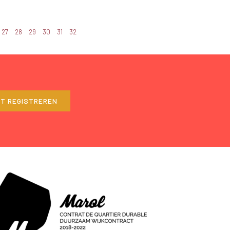
27
28
29
30
31
32
ET REGISTREREN