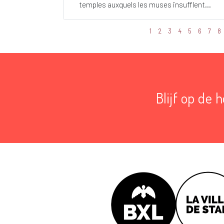
temples auxquels les muses insufflent...
1
2
3
4
5
6
7
8
Blijf op de 