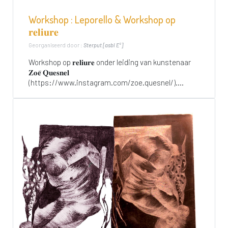
Workshop : Leporello & Workshop op
𝐫𝐞𝐥𝐢𝐮𝐫𝐞
Georganiseerd door :
Sterput [asbl E²]
Workshop op 𝐫𝐞𝐥𝐢𝐮𝐫𝐞 onder leiding van kunstenaar
𝐙𝐨𝐞̈ 𝐐𝐮𝐞𝐬𝐧𝐞𝐥
(https://www.instagram.com/zoe.quesnel/)....