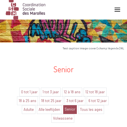
Main Navigation
Test caption image cover [champ légende] NL
Senior
0 tot 1 jaar
1 tot 3 jaar
12 à 18 ans
12 tot 18 jaar
18 à 25 ans
18 tot 25 jaar
3 tot 6 jaar
6 tot 12 jaar
Senior
Adulte
Alle leeftijden
Tous les ages
Volwassene