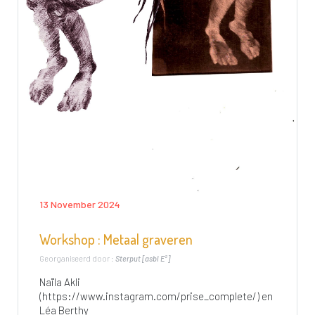
13 November 2024
Workshop : Metaal graveren
Georganiseerd door :
Sterput [asbl E²]
Naïla Akli
(https://www.instagram.com/prise_complete/) en
Léa Berthy