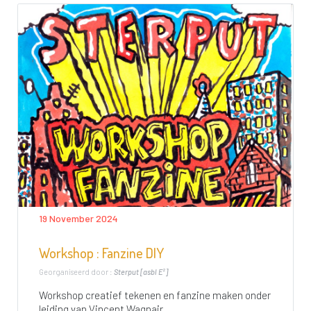
19 November 2024
Workshop : Fanzine DIY
Georganiseerd door :
Sterput [asbl E²]
Workshop creatief tekenen en fanzine maken onder
leiding van Vincent Wagnair