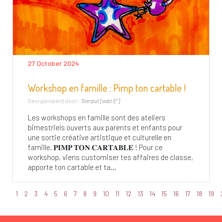
27 October 2024
Workshop en famille : Pimp ton cartable !
Georganiseerd door :
Sterput [asbl E²]
Les workshops en famille sont des ateliers
bimestriels ouverts aux parents et enfants pour
une sortie créative artistique et culturelle en
famille. 𝐏𝐈𝐌𝐏 𝐓𝐎𝐍 𝐂𝐀𝐑𝐓𝐀𝐁𝐋𝐄 ! Pour ce
workshop, viens customiser tes affaires de classe,
apporte ton cartable et ta...
1
2
3
4
5
6
7
8
9
10
11
12
13
14
15
16
17
18
19