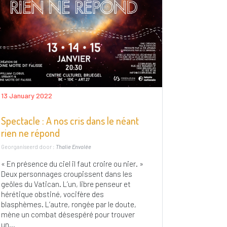
13 January 2022
Spectacle : A nos cris dans le néant
rien ne répond
Georganiseerd door :
Thalie Envolée
« En présence du ciel il faut croire ou nier. »
Deux personnages croupissent dans les
geôles du Vatican. L’un, libre penseur et
hérétique obstiné, vocifère des
blasphèmes. L’autre, rongée par le doute,
mène un combat désespéré pour trouver
un...