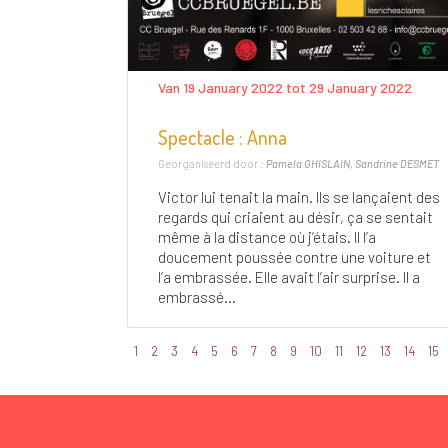
Van 19 January 2022 tot 29 January 2022
Spectacle : Anna
Georganiseerd door :
Pamela GHISLAIN, Sandrine DESMET
Victor lui tenait la main. Ils se lançaient des
regards qui criaient au désir, ça se sentait
même à la distance où j’étais. Il l’a
doucement poussée contre une voiture et
l’a embrassée. Elle avait l’air surprise. Il a
embrassé...
1
2
3
4
5
6
7
8
9
10
11
12
13
14
15