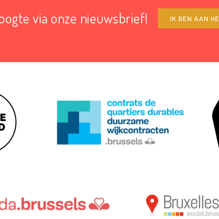
hoogte via onze nieuwsbrief!
IK BEN AAN H