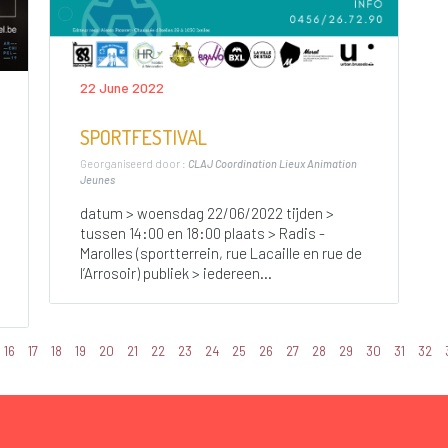
22 June 2022
SPORTFESTIVAL
Georganiseerd door :
CLAJ Coordination Lieux Animation
Jeunes
datum > woensdag 22/06/2022 tijden >
tussen 14:00 en 18:00 plaats > Radis -
Marolles (sportterrein, rue Lacaille en rue de
l’Arrosoir) publiek > iedereen...
16
17
18
19
20
21
22
23
24
25
26
27
28
29
30
31
32