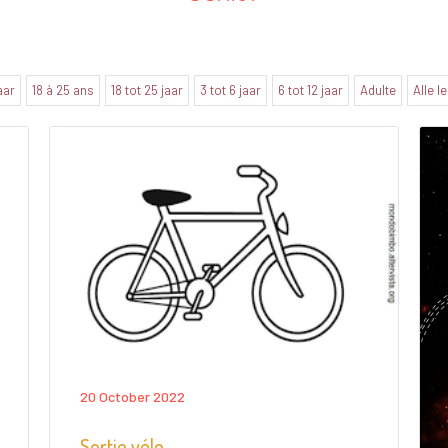
jaar
18 à 25 ans
18 tot 25 jaar
3 tot 6 jaar
6 tot 12 jaar
Adulte
Alle l
20 October 2022
Sortie vélo