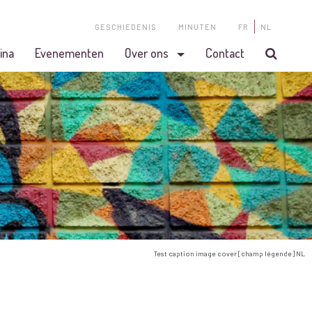
GESCHIEDENIS
MINUTEN
FR
NL
ina
Evenementen
Over ons
Contact
Test caption image cover [champ légende] NL