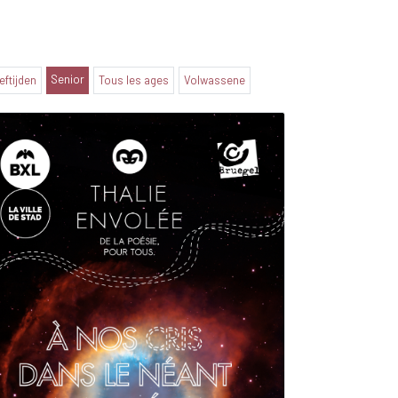
Senior
eeftijden
Tous les ages
Volwassene