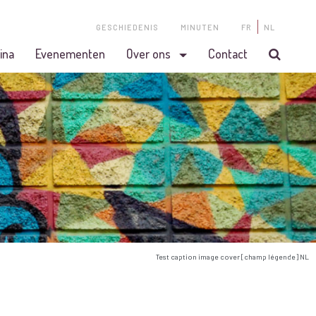
GESCHIEDENIS
MINUTEN
FR
NL
ina
Evenementen
Over ons
Contact
Test caption image cover [champ légende] NL