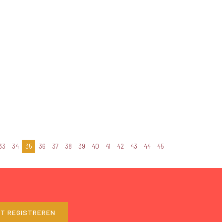
33
34
35
36
37
38
39
40
41
42
43
44
45
ET REGISTREREN