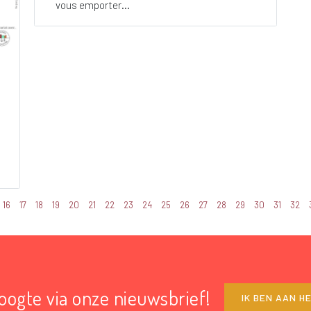
vous emporter...
16
17
18
19
20
21
22
23
24
25
26
27
28
29
30
31
32
hoogte via onze nieuwsbrief!
IK BEN AAN H