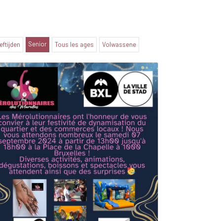
Senior
eeftijden
Tous les ages
Volwassene