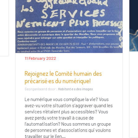
11 February 2022
Rejoignez le Comité humain des
précarisé·es du numérique!
Georganiseerd door :
Habitant·e·s des images
Le numérique vous complique la vie? Vous
avez-vu votre situation s’aggraver quand les
services n’étaient plus accessibles? Vous
avez perdu votre travail à cause de
l’automatisation? Nous sommes un groupe
de personnes et d’associations qui voulons
travailler sur le lien...