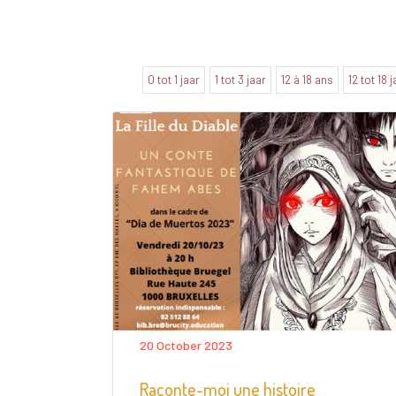
0 tot 1 jaar
1 tot 3 jaar
12 à 18 ans
12 tot 18 
20 October 2023
Raconte-moi une histoire