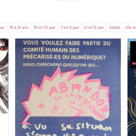
jaar
18 à 25 ans
18 tot 25 jaar
3 tot 6 jaar
6 tot 12 jaar
Adulte
Alle l