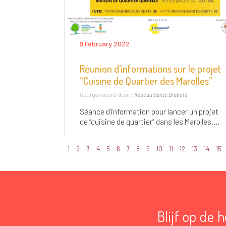
9 February 2022
Réunion d’informations sur le projet
“Cuisine de Quartier des Marolles”
Georganiseerd door :
Réseau Santé Diabète
Séance d’information pour lancer un projet
de “cuisine de quartier” dans les Marolles....
1
2
3
4
5
6
7
8
9
10
11
12
13
14
15
Blijf op de 