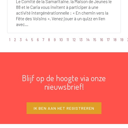
Le Comité de la Samaritaine, la Maison de Jeunes le
88 et le Caria vous invitent à participer à une
activité intergénérationnelle : « En chemin vers la
Fête des Voisins ». Venez jouer à un quizz en lien
avec...
1
2
3
4
5
6
7
8
9
10
11
12
13
14
15
16
17
18
19
Blijf op de hoogte via onze
nieuwsbrief!
IK BEN AAN HET REGISTREREN