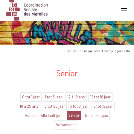
Main Navigation
Test caption image cover [champ légende] NL
Senior
0 tot 1 jaar
1 tot 3 jaar
12 à 18 ans
12 tot 18 jaar
18 à 25 ans
18 tot 25 jaar
3 tot 6 jaar
6 tot 12 jaar
Senior
Adulte
Alle leeftijden
Tous les ages
Volwassene