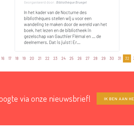
Georganiseerd door :
Bibliothèque Bruegel
In het kader van de Nocturne des
bibliothèques stellen wij u voor een
wandeling te maken door de wereld van het
boek, het lezen en de bibliotheek in
gezelschap van Gauthier Flémal en … de
deelnemers. Dat is juist! Er...
16
17
18
19
20
21
22
23
24
25
26
27
28
29
30
31
32
hoogte via onze nieuwsbrief!
IK BEN AAN H