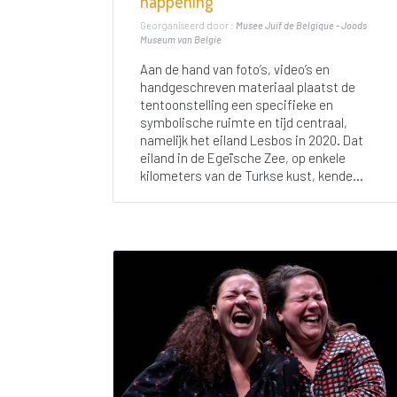
happening
Georganiseerd door :
Musee Juif de Belgique - Joods
Museum van Belgie
Aan de hand van foto’s, video’s en
handgeschreven materiaal plaatst de
tentoonstelling een specifieke en
symbolische ruimte en tijd centraal,
namelijk het eiland Lesbos in 2020. Dat
eiland in de Egeïsche Zee, op enkele
kilometers van de Turkse kust, kende...