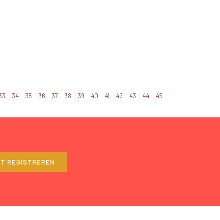
33
34
35
36
37
38
39
40
41
42
43
44
45
ET REGISTREREN