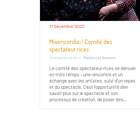
17 December 2022
Misericordia / Comité des
spectateur·rices
Georganiseerd door :
Théâtre Les Tanneurs
Le comité des spectateur·rices se déroule
en trois temps : une rencontre et un
échange avec les artistes, suivi d’un repas
et du spectacle. C’est l’opportunité d’en
savoir plus sur le spectacle et son
processus de création, de poser des...