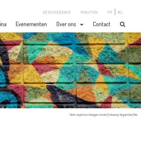
GESCHIEDENIS
MINUTEN
FR
NL
ina
Evenementen
Over ons
Contact
Test caption image cover [champ légende] NL