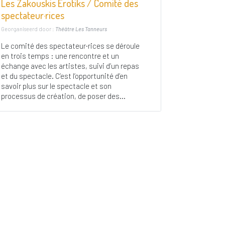
Les Zakouskis Érotiks / Comité des
spectateur·rices
Georganiseerd door :
Théâtre Les Tanneurs
Le comité des spectateur·rices se déroule
en trois temps : une rencontre et un
échange avec les artistes, suivi d’un repas
et du spectacle. C’est l’opportunité d’en
savoir plus sur le spectacle et son
processus de création, de poser des...