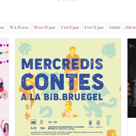
jaar
18 à 25 ans
18 tot 25 jaar
3 tot 6 jaar
6 tot 12 jaar
Adulte
Alle l