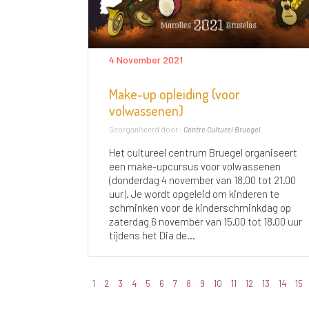
4 November 2021
Make-up opleiding (voor
volwassenen)
Georganiseerd door :
Centre Culturel Bruegel
Het cultureel centrum Bruegel organiseert
een make-upcursus voor volwassenen
(donderdag 4 november van 18.00 tot 21.00
uur). Je wordt opgeleid om kinderen te
schminken voor de kinderschminkdag op
zaterdag 6 november van 15.00 tot 18.00 uur
tijdens het Dia de...
1
2
3
4
5
6
7
8
9
10
11
12
13
14
15