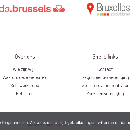
Over ons
Snelle links
Wie zijn wij ?
Contact
Waarom deze website?
Registreer uw vereniging
Sub-werkgroep
Stel een evenement voor
Het team
Zoek een vereniging
e garanderen. Als u deze site blijft gebruiken, gaan wij ervan uit dat
Site réalisé par
Média Animation
2021
|
Connexion