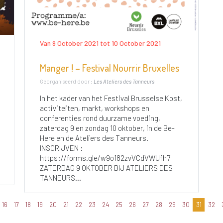
Van 9 October 2021 tot 10 October 2021
Manger ! – Festival Nourrir Bruxelles
Georganiseerd door :
Les Ateliers des Tanneurs
In het kader van het Festival Brusselse Kost,
activiteiten, markt, workshops en
conferenties rond duurzame voeding,
zaterdag 9 en zondag 10 oktober, in de Be-
Here en de Ateliers des Tanneurs.
INSCRIJVEN :
https://forms.gle/w9o182zvVCdVWUfh7
ZATERDAG 9 OKTOBER BIJ ATELIERS DES
TANNEURS...
16
17
18
19
20
21
22
23
24
25
26
27
28
29
30
31
32