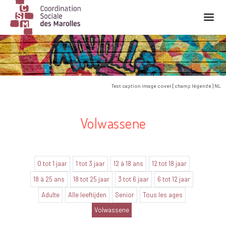
Main Navigation
Test caption image cover [champ légende] NL
Volwassene
0 tot 1 jaar
1 tot 3 jaar
12 à 18 ans
12 tot 18 jaar
18 à 25 ans
18 tot 25 jaar
3 tot 6 jaar
6 tot 12 jaar
Adulte
Alle leeftijden
Senior
Tous les ages
Volwassene