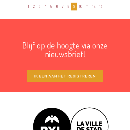
1
2
3
4
5
6
7
8
9
10
11
12
13
Blijf op de hoogte via onze
nieuwsbrief!
IK BEN AAN HET REGISTREREN