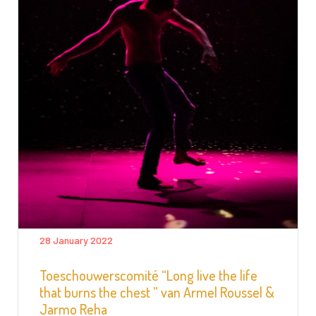
28 January 2022
Toeschouwerscomité “Long live the life
that burns the chest ” van Armel Roussel &
Jarmo Reha