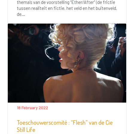
thema’s van de voorstelling “Ether/After” (de frictie
tussen realiteit en fictie, het veld en het buitenveld,
de...
18 February 2022
Toeschouwerscomité : “Flesh” van de Cie
Still Life