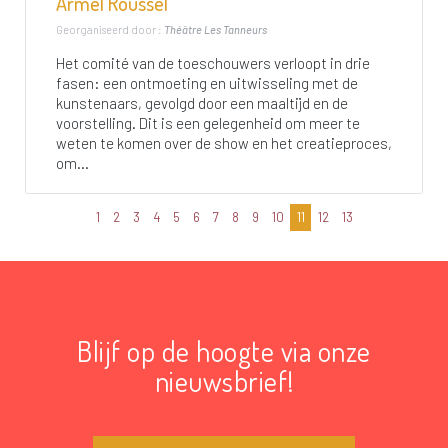
Armel Roussel
Georganiseerd door :
Théâtre Les Tanneurs
Het comité van de toeschouwers verloopt in drie
fasen: een ontmoeting en uitwisseling met de
kunstenaars, gevolgd door een maaltijd en de
voorstelling. Dit is een gelegenheid om meer te
weten te komen over de show en het creatieproces,
om...
1
2
3
4
5
6
7
8
9
10
11
12
13
Blijf op de hoogte via onze
nieuwsbrief!