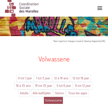
Main Navigation
Test caption image cover [champ légende] NL
Volwassene
0 tot 1 jaar
1 tot 3 jaar
12 à 18 ans
12 tot 18 jaar
18 à 25 ans
18 tot 25 jaar
3 tot 6 jaar
6 tot 12 jaar
Adulte
Alle leeftijden
Senior
Tous les ages
Volwassene