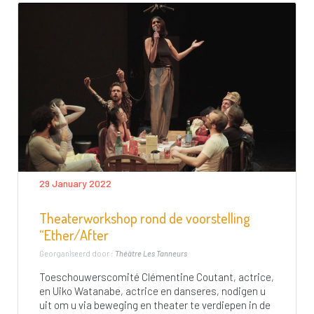
29 January 2022
Theaterworkshop rond de voorstelling
“Ether/After
Georganiseerd door :
Théâtre Les Tanneurs
Toeschouwerscomité Clémentine Coutant, actrice,
en Uiko Watanabe, actrice en danseres, nodigen u
uit om u via beweging en theater te verdiepen in de