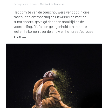
Georganiseerd door :
Théâtre Les Tanneurs
Het comité van de toeschouwers verloopt in drie
fasen: een ontmoeting en uitwisseling met de
kunstenaars, gevolgd door een maaltijd en de
voorstelling. Dit is een gelegenheid om meer te
weten te komen over de show en het creatieproces
ervan,...