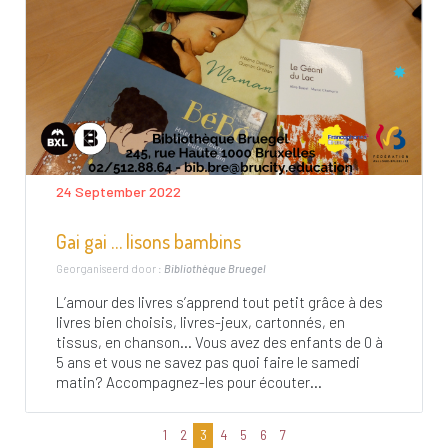
24 September 2022
Gai gai … lisons bambins
Georganiseerd door :
Bibliothèque Bruegel
L’amour des livres s’apprend tout petit grâce à des
livres bien choisis, livres-jeux, cartonnés, en
tissus, en chanson… Vous avez des enfants de 0 à
5 ans et vous ne savez pas quoi faire le samedi
matin? Accompagnez-les pour écouter...
1
2
3
4
5
6
7