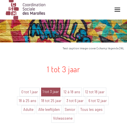
Main Navigation
Test caption image cover [champ légende] NL
1 tot 3 jaar
1 tot 3 jaar
0 tot 1 jaar
12 à 18 ans
12 tot 18 jaar
18 à 25 ans
18 tot 25 jaar
3 tot 6 jaar
6 tot 12 jaar
Adulte
Alle leeftijden
Senior
Tous les ages
Volwassene