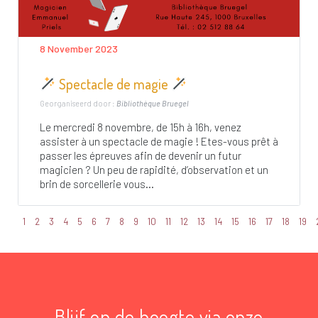
8 November 2023
Spectacle de magie
Georganiseerd door :
Bibliothèque Bruegel
Le mercredi 8 novembre, de 15h à 16h, venez
assister à un spectacle de magie ! Etes-vous prêt à
passer les épreuves afin de devenir un futur
magicien ? Un peu de rapidité, d’observation et un
brin de sorcellerie vous...
1
2
3
4
5
6
7
8
9
10
11
12
13
14
15
16
17
18
19
Blijf op de hoogte via onze