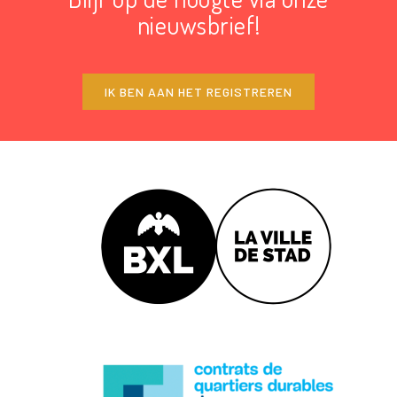
nieuwsbrief!
IK BEN AAN HET REGISTREREN