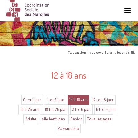
Main Navigation
Test caption image cover [champ légende] NL
12 à 18 ans
12 à 18 ans
0 tot 1 jaar
1 tot 3 jaar
12 tot 18 jaar
18 à 25 ans
18 tot 25 jaar
3 tot 6 jaar
6 tot 12 jaar
Adulte
Alle leeftijden
Senior
Tous les ages
Volwassene