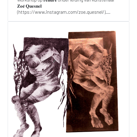
𝐙𝐨𝐞̈ 𝐐𝐮𝐞𝐬𝐧𝐞𝐥
(https://www.instagram.com/zoe.quesnel/)....