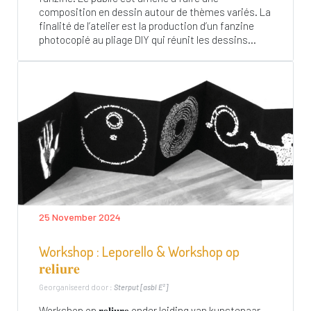
composition en dessin autour de thèmes variés. La
finalité de l’atelier est la production d’un fanzine
photocopié au pliage DIY qui réunit les dessins...
25 November 2024
Workshop : Leporello & Workshop op
𝐫𝐞𝐥𝐢𝐮𝐫𝐞
Georganiseerd door :
Sterput [asbl E²]
Workshop op 𝐫𝐞𝐥𝐢𝐮𝐫𝐞 onder leiding van kunstenaar