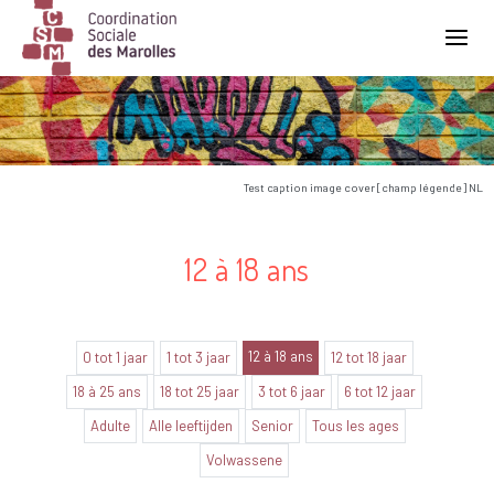
Main Navigation
Test caption image cover [champ légende] NL
12 à 18 ans
12 à 18 ans
0 tot 1 jaar
1 tot 3 jaar
12 tot 18 jaar
18 à 25 ans
18 tot 25 jaar
3 tot 6 jaar
6 tot 12 jaar
Adulte
Alle leeftijden
Senior
Tous les ages
Volwassene