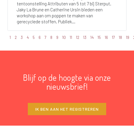
tentoonstelling Attributen van 5 tot 7 bij Sterput.
Jaky La Brune en Catherine Ursin bieden een
workshop aan om poppen te maken van
gerecyclede stoffen. Publiek...
1
2
3
4
5
6
7
8
9
10
11
12
13
14
15
16
17
18
19
Blijf op de hoogte via onze
nieuwsbrief!
IK BEN AAN HET REGISTREREN