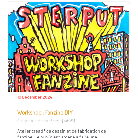
10 December 2024
Workshop : Fanzine DIY
Georganiseerd door :
Sterput [asbl E²]
Atelier créatif de dessin et de fabrication de
fanzine. Le public est amené à faire une