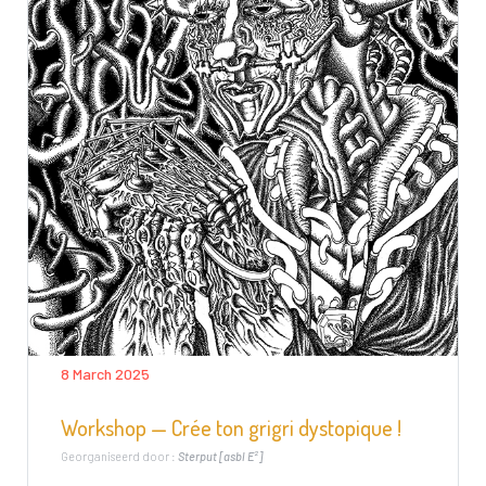
8 March 2025
Workshop — Crée ton grigri dystopique !
Georganiseerd door :
Sterput [asbl E²]