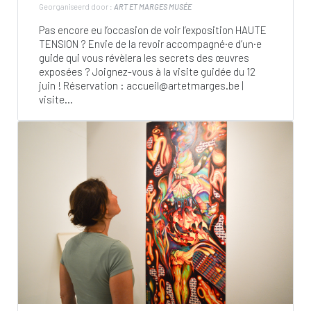
Georganiseerd door :
ART ET MARGES MUSÉE
Pas encore eu l’occasion de voir l’exposition HAUTE
TENSION ? Envie de la revoir accompagné·e d’un·e
guide qui vous révèlera les secrets des œuvres
exposées ? Joignez-vous à la visite guidée du 12
juin ! Réservation :
accueil@artetmarges.be
|
visite...