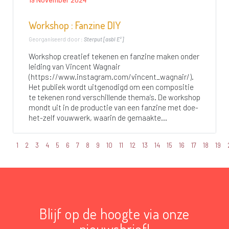
Workshop : Fanzine DIY
Georganiseerd door :
Sterput [asbl E²]
Workshop creatief tekenen en fanzine maken onder
leiding van Vincent Wagnair
(https://www.instagram.com/vincent_wagnair/).
Het publiek wordt uitgenodigd om een compositie
te tekenen rond verschillende thema’s. De workshop
mondt uit in de productie van een fanzine met doe-
het-zelf vouwwerk, waarin de gemaakte...
1
2
3
4
5
6
7
8
9
10
11
12
13
14
15
16
17
18
19
Blijf op de hoogte via onze
nieuwsbrief!