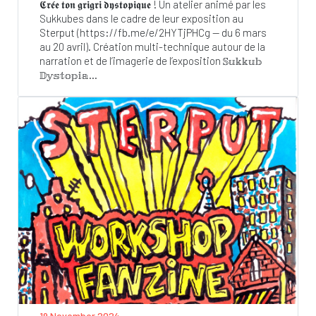
𝕮𝖗𝖊́𝖊 𝖙𝖔𝖓 𝖌𝖗𝖎𝖌𝖗𝖎 𝖉𝖞𝖘𝖙𝖔𝖕𝖎𝖖𝖚𝖊 ! Un atelier animé par les
Sukkubes dans le cadre de leur exposition au
Sterput (https://fb.me/e/2HYTjPHCg — du 6 mars
au 20 avril). Création multi-technique autour de la
narration et de l’imagerie de l’exposition 𝕊𝕦𝕜𝕜𝕦𝕓
𝔻𝕪𝕤𝕥𝕠𝕡𝕚𝕒...
19 November 2024