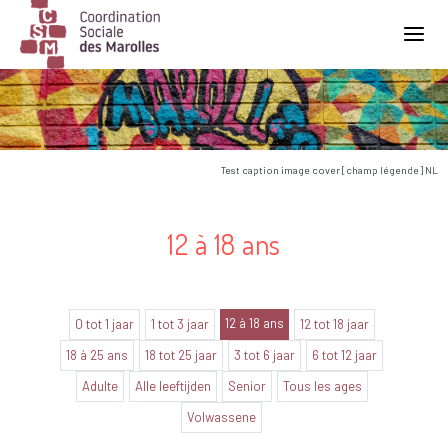
Main Navigation
Test caption image cover [champ légende] NL
12 à 18 ans
12 à 18 ans
0 tot 1 jaar
1 tot 3 jaar
12 tot 18 jaar
18 à 25 ans
18 tot 25 jaar
3 tot 6 jaar
6 tot 12 jaar
Adulte
Alle leeftijden
Senior
Tous les ages
Volwassene