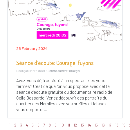
28 February 2024
Séance d’écoute: Courage, fuyons!
Georganiseerd door :
Centre culturel Bruegel
Avez-vous déjà assisté à un spectacle les yeux
fermés? C’est ce que l’on vous propose avec cette
séance d’écoute gratuite du documentaire radio de
Celia Dessardo. Venez découvrir des portraits du
quartier des Marolles avec vos oreilles et laissez-
vous emporter...
1
2
3
4
5
6
7
8
9
10
11
12
13
14
15
16
17
18
19