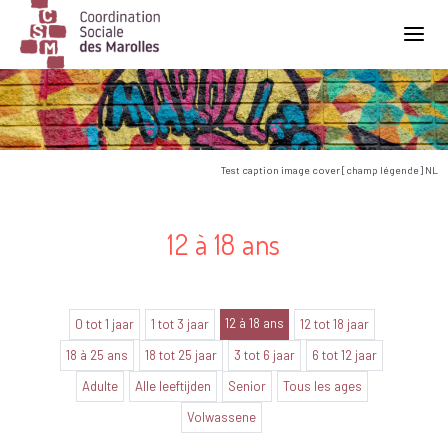
Main Navigation
Test caption image cover [champ légende] NL
12 à 18 ans
12 à 18 ans
0 tot 1 jaar
1 tot 3 jaar
12 tot 18 jaar
18 à 25 ans
18 tot 25 jaar
3 tot 6 jaar
6 tot 12 jaar
Adulte
Alle leeftijden
Senior
Tous les ages
Volwassene