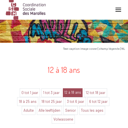
Main Navigation
Test caption image cover [champ légende] NL
12 à 18 ans
12 à 18 ans
0 tot 1 jaar
1 tot 3 jaar
12 tot 18 jaar
18 à 25 ans
18 tot 25 jaar
3 tot 6 jaar
6 tot 12 jaar
Adulte
Alle leeftijden
Senior
Tous les ages
Volwassene