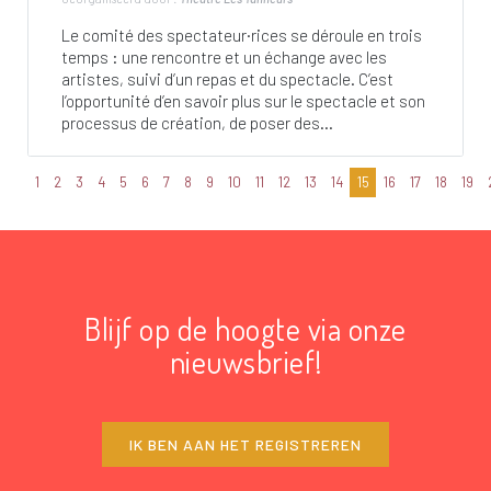
Le comité des spectateur·rices se déroule en trois
temps : une rencontre et un échange avec les
artistes, suivi d’un repas et du spectacle. C’est
l’opportunité d’en savoir plus sur le spectacle et son
processus de création, de poser des...
1
2
3
4
5
6
7
8
9
10
11
12
13
14
15
16
17
18
19
Blijf op de hoogte via onze
nieuwsbrief!
IK BEN AAN HET REGISTREREN